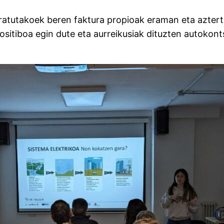
aratutakoek beren faktura propioak eraman eta aztertu
ositiboa egin dute eta aurreikusiak dituzten autokon