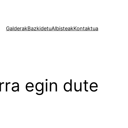
Galderak
Bazkidetu
Albisteak
Kontaktua
rra egin dute