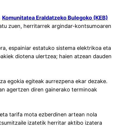
n
Komunitatea Eraldatzeko Bulegoko (KEB)
atu zuen, herritarrek argindar-kontsumoaren
a, espainiar estatuko sistema elektrikoa eta
nbakiek diotena ulertzea; haien atzean dauden
tza egokia egiteak aurrezpena ekar dezake.
ran agertzen diren gainerako terminoak
eta tarifa mota ezberdinen artean nola
umitzaile izatetik herritar aktibo izatera