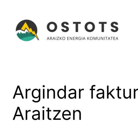
Joan
edukira
Argindar faktur
Araitzen