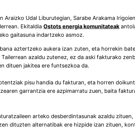
11n Araizko Udal Liburutegian, Sarabe Arakama Irigoie
errean. Ekitaldia
Ostots energia komunitateak
antol
eko gaitasuna indartzeko asmoz.
ana aztertzeko aukera izan zuten, eta horrekin bater
. Tailerrean azaldu zutenez, ez da aski fakturako ze
n dituen jakitea ere funtsezkoa da.
tentziak pisu handia du fakturan, eta horren doikun
earen garrantzia ere azpimarratu zuen, baita faktu
turatzaileen arteko desberdintasunak azaldu zituen, 
n dituzten alternatibak ere hizpide izan zituen, konts