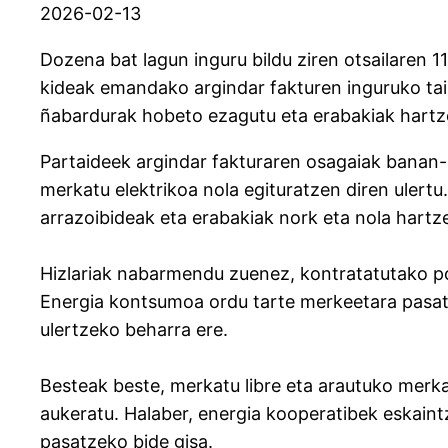
2026-02-13
Dozena bat lagun inguru bildu ziren otsailaren 
kideak emandako argindar fakturen inguruko tail
ñabardurak hobeto ezagutu eta erabakiak hartz
Partaideek argindar fakturaren osagaiak banan-b
merkatu elektrikoa nola egituratzen diren ulertu
arrazoibideak eta erabakiak nork eta nola hartze
Hizlariak nabarmendu zuenez, kontratatutako po
Energia kontsumoa ordu tarte merkeetara pasatz
ulertzeko beharra ere.
Besteak beste, merkatu libre eta arautuko merka
aukeratu. Halaber, energia kooperatibek eskaintze
pasatzeko bide gisa.