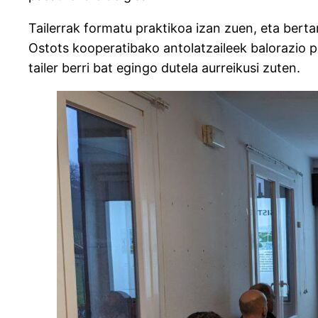
Tailerrak formatu praktikoa izan zuen, eta bert
Ostots kooperatibako antolatzaileek balorazio p
tailer berri bat egingo dutela aurreikusi zuten.