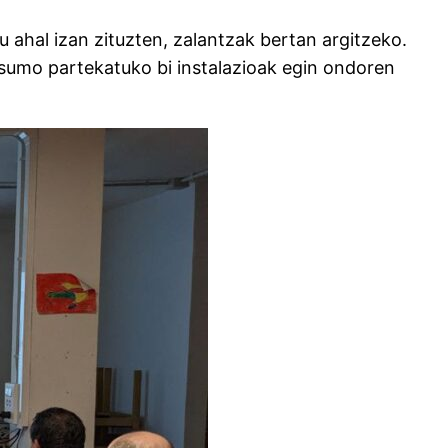
 ahal izan zituzten, zalantzak bertan argitzeko.
tsumo partekatuko bi instalazioak egin ondoren