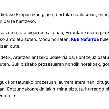
ietako Erripan izan ginen, bertako udaletxean, energi
an parte hartzeko.
jaso zuten, eta bigarren saio hau, Erronkariko energi
eko antolatu zuten. Modu honetan,
KEB Nafarroa
bule
izan dute.
aldetik, Araitzen antzeko udalerria da; kontzejuz osat
zuten. Guk bizitako prozesuaren nondik norakoak, go
 guk kontatutako prozesuan, aurrera atera nahi ditugu
n. Entzundakoarekin jakin-mina piztuta, hurrengo bil
 emateko.