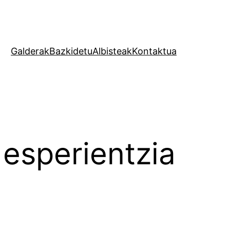
Galderak
Bazkidetu
Albisteak
Kontaktua
esperientzia