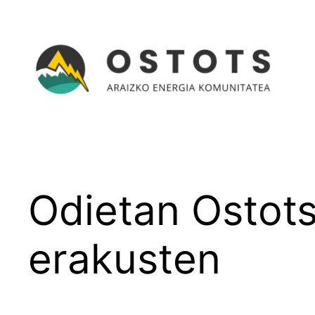
Joan
edukira
Odietan Ostots
erakusten