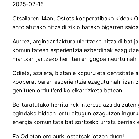
2025-02-15
Otsailaren 14an, Ostots kooperatibako kideak Od
antolatutako hitzaldi ziklo bateko bigarren saio
Aurrez, argindar faktura ulertzeko hitzaldi bat 
komunitateen esperientzia ezberdinak ezagutz
martxan jartzeko herritarren gogoa neurtu nahi 
Odieta, azalera, biztanle kopuru eta dentsitate 
kooperatibaren esperientzia ezagutu nahi izan 
genituen ordu t’erdiko elkarrizketa batean.
Bertaratutako herritarrek interesa azaldu zuten
egindako bidean lortu ditugun ezagutzen ingurua
energia komunitate bat sortzeko urrats berriak
Ea Odietan ere aurki ostotsak jotzen duen!