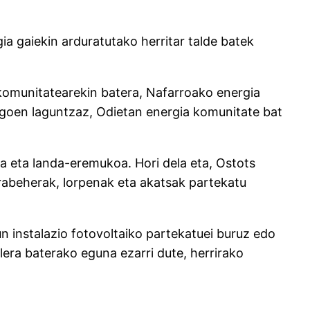
a gaiekin arduratutako herritar talde batek
a komunitatearekin batera, Nafarroako energia
goen laguntzaz, Odietan energia komunitate bat
ua eta landa-eremukoa. Hori dela eta, Ostots
rabeherak, lorpenak eta akatsak partekatu
n instalazio fotovoltaiko partekatuei buruz edo
era baterako eguna ezarri dute, herrirako